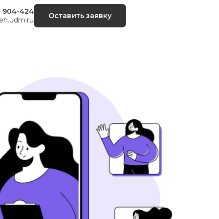
) 904-424
Оставить заявку
h.udm.ru