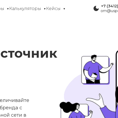
+7 (3412
фы
Калькуляторы
Кейсы
▼
▼
▼
om@uspe
источник
величивайте
бренда с
ной сети в