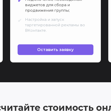
виджетов для сбора и
продвижения группы;
Настройка и запуск
таргетированной рекламы во
ВКонтакте.
Оставить заявку
считайте стоимость он