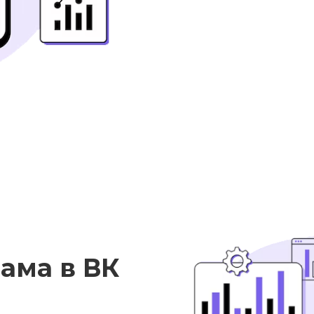
лама в ВК