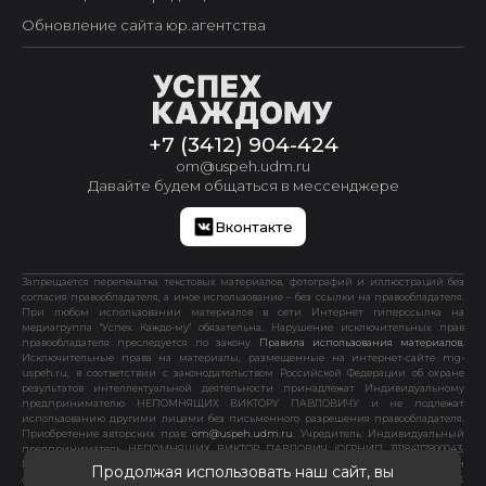
Обновление сайта юр.агентства
+7 (3412) 904-424
om@uspeh.udm.ru
Давайте будем общаться в мессенджере
Вконтакте
Запрещается перепечатка текстовых материалов, фотографий и иллюстраций без
согласия правообладателя, а иное использование – без ссылки на правообладателя.
При любом использовании материалов в сети Интернет гиперссылка на
медиагруппа "Успех Каждо-му" обязательна. Нарушение исключительных прав
правообладателя преследуется по закону.
Правила использования материалов.
Исключительные права на материалы, размещенные на интернет-сайте mg-
uspeh.ru, в соответствии с законодательством Российской Федерации об охране
результатов интеллектуальной деятельности принадлежат Индивидуальному
предпринимателю НЕПОМНЯЩИХ ВИКТОРУ ПАВЛОВИЧУ и не подлежат
использованию другими лицами без письменного разрешения правообладателя.
Приобретение авторских прав:
om@uspeh.udm.ru
. Учредитель: Индивидуальный
предприниматель НЕПОМНЯЩИХ ВИКТОР ПАВЛОВИЧ (ОГРНИП 311184117800043,
ИНН 183466857505, ОКТМО 94701000). Свидетельство о государственной регистрации
Продолжая использовать наш сайт, вы
физического лица в качестве индивидуального предпринимателя 18 №003076128.